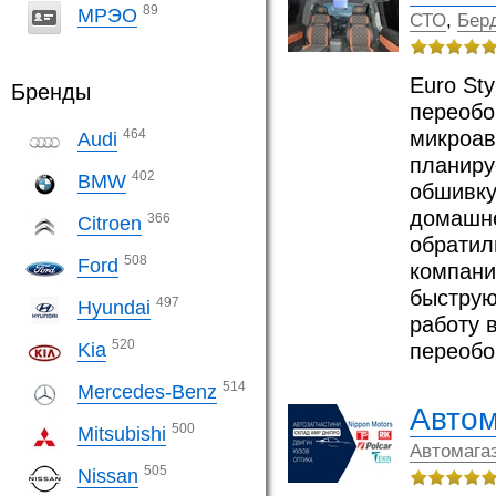
89
МРЭО
СТО
,
Бер
Euro St
Бренды
переобо
464
микроав
Audi
планиру
402
BMW
обшивку
домашне
366
Citroen
обратил
508
Ford
компани
быструю
497
Hyundai
работу 
520
Kia
переоб
514
Mercedes-Benz
Автом
500
Mitsubishi
Автомага
505
Nissan