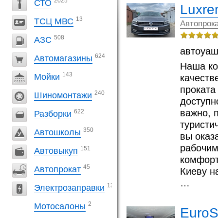
2025
СТО
Luxren
13
ТСЦ МВС
Автопрока
508
АЗС
автоуаш
624
Автомагазины
Наша ко
143
Мойки
качеств
проката
240
Шиномонтажи
доступн
важно, 
622
Разборки
туристи
350
Автошколы
вы оказ
рабочим
151
Автовыкуп
комфорт
45
Автопрокат
Киеву н
…
13
Электрозаправки
2
Мотосалоны
EuroS