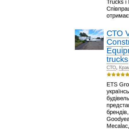
Trucks і
Співпра
отрима
СТО V
Const
Equip
trucks
СТО
,
Кра
ETS Gro
українс
будівель
предста
брендів
Goodyear
Mecalac,