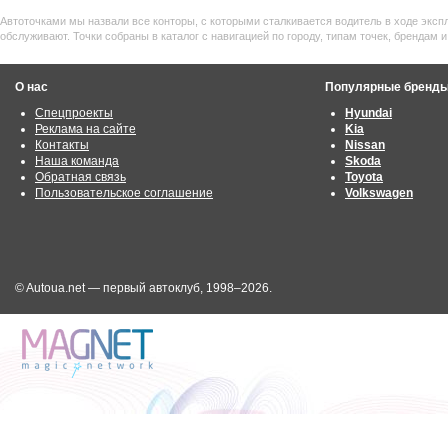
Автоточками мы назвали все конторы, с которыми сталкивается водитель в ходе эксп
обслуживают. Точки собраны в каталог с навигацией по городу, типам точек, брендам
О нас
Популярные бренд
Спецпроекты
Hyundai
Реклама на сайте
Kia
Контакты
Nissan
Наша команда
Skoda
Обратная связь
Toyota
Пользовательское соглашение
Volkswagen
© Autoua.net — первый автоклуб, 1998–2026.