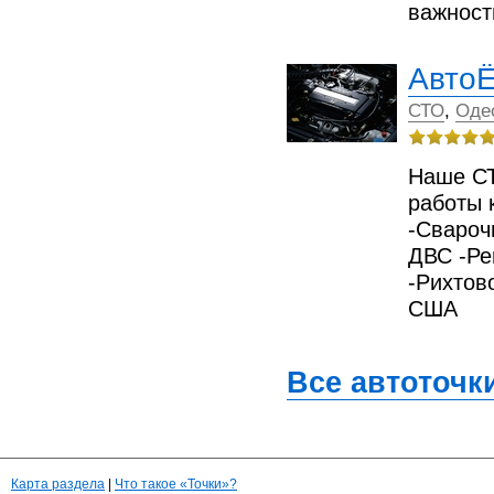
важнос
Авто
СТО
,
Оде
Наше СТ
работы 
-Свароч
ДВС -Р
-Рихтов
США
Все автоточк
Карта раздела
|
Что такое «Точки»?