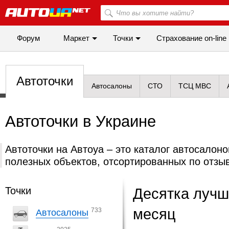
Форум
Маркет
Точки
Cтрахование on-line
Автоточки
Автосалоны
СТО
ТСЦ МВС
Автоточки в Украине
Автоточки на Автоуа – это каталог автосалоно
полезных объектов, отсортированных по отзы
Точки
Десятка лучш
месяц
733
Автосалоны