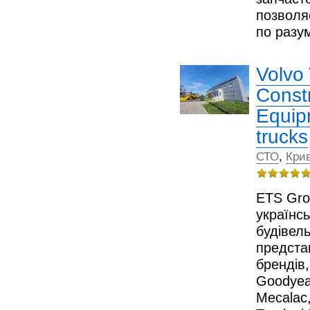
позволя
по разу
Volvo
Const
Equip
trucks
СТО
,
Крив
ETS Gro
українс
будівель
предста
брендів
Goodyear
Mecalac,