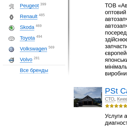
ТОВ «Ав
399
Peugeot
оптовий
485
Renault
автозап
автозап
469
Skoda
посередн
494
Toyota
здійсню
запчаст
569
Volkswagen
європей
281
японськ
Volvo
мінімал
Все бренды
виробн
PSt C
СТО
,
Кие
Услуги 
диагнос