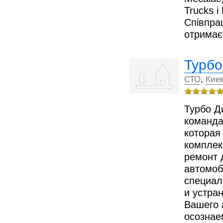
Trucks і
Співпра
отрима
Турбо
СТО
,
Кие
Турбо Д
команда
которая
комплек
ремонт 
автомоб
специал
и устра
Вашего 
осознае