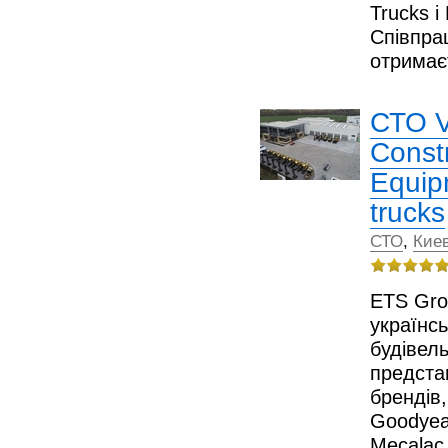
Trucks і
Співпра
отрима
СТО V
Const
Equip
trucks
СТО
,
Киев
ETS Gro
українс
будівель
предста
брендів
Goodyear
Mecalac,