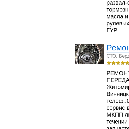
развал-
тормозн
масла и
рулевых
ГУР.
Ремо
СТО
,
Бер
РЕМОН
ПЕРЕДАЧ
Житомир
Винницк
телеф.:
сервис 
МКПП лю
течении
запчасте