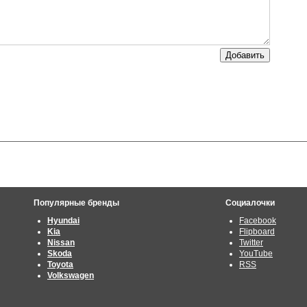
Популярные бренды
Социалочки
Hyundai
Facebook
Kia
Flipboard
Nissan
Twitter
Skoda
YouTube
Toyota
RSS
Volkswagen