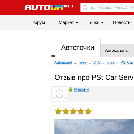
Форум
Маркет
Точки
Новости
Автоточки
Автосалоны
Autoua.net
→
Точки
→
СТО
→
Киев
→
PSt Car
Отзыв про PSt Car Serv
Maксим