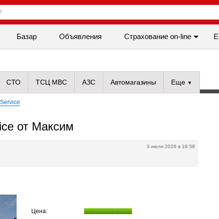
Базар
Объявления
Cтрахование on-line
Е
СТО
ТСЦ МВС
АЗС
Автомагазины
Еще
 Service
ice от Maксим
3 июля 2026 в 18:58
Цена: