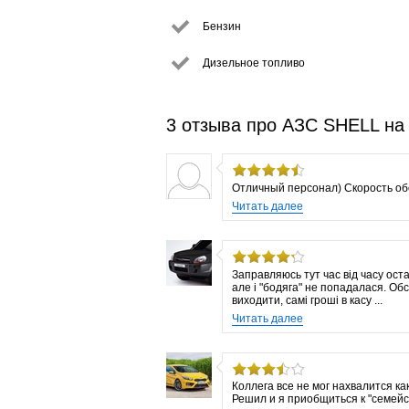
Бензин
Дизельное топливо
3 отзыва про АЗС SHELL на
Отличный персонал) Скорость об
Читать далее
Заправляюсь тут час від часу оста
але і "бодяга" не попадалася. Об
виходити, самі гроші в касу ...
Читать далее
Коллега все не мог нахвалится к
Решил и я приобщиться к "семейст