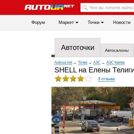
Форум
Маркет
Точки
Новости
Автоточки
Автосалоны
Autoua.net
→
Точки
→
АЗС
→
АЗС Киева
SHELL на Елены Телиг
3 отзыва