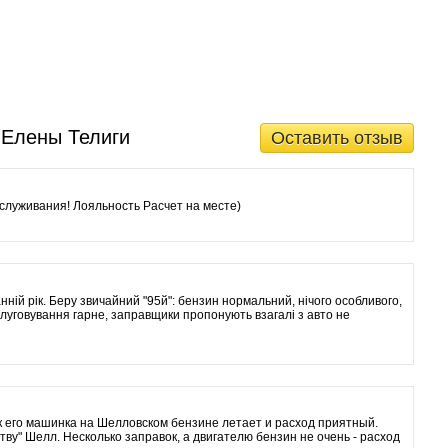
 Елены Телиги
Оставить отзыв
служивания! Лояльность Расчет на месте)
нній рік. Беру звичайний "95й": бензин нормальний, нічого особливого,
слуговування гарне, заправщики пропонують взагалі з авто не
ак его машинка на Шелловском бензине летает и расход приятный.
ву" Шелл. Несколько заправок, а двигателю бензин не очень - расход