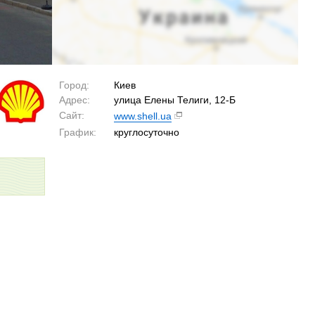
Город:
Киев
Адрес:
улица Елены Телиги, 12-Б
Сайт:
www.shell.ua
График:
круглосуточно