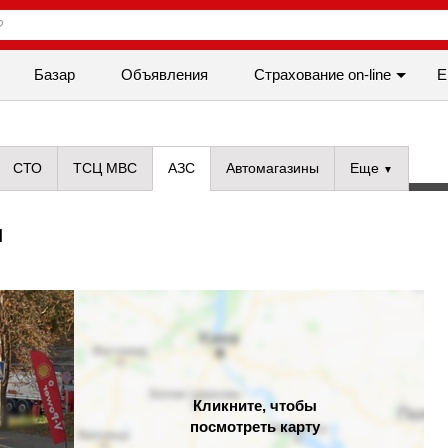
Базар
Объявления
Cтрахование on-line
Е
СТО
ТСЦ МВС
АЗС
Автомагазины
Еще
и
Кликните, чтобы
посмотреть карту