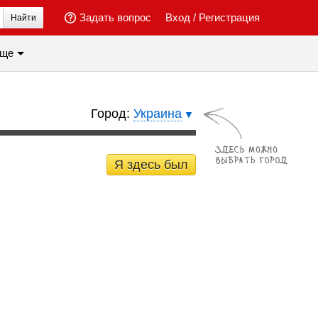
Задать вопрос
Вход
/
Регистрация
Найти
ще
Город:
Украина
Я здесь был