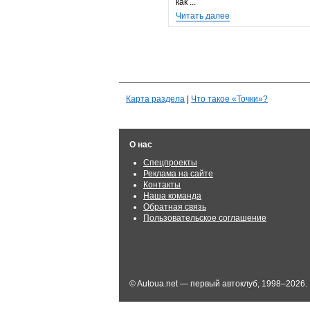
как ...
Читать далее
Карта раздела
|
Что такое «Точки»?
О нас
Спецпроекты
Реклама на сайте
Контакты
Наша команда
Обратная связь
Пользовательское соглашение
© Autoua.net — первый автоклуб, 1998–2026.