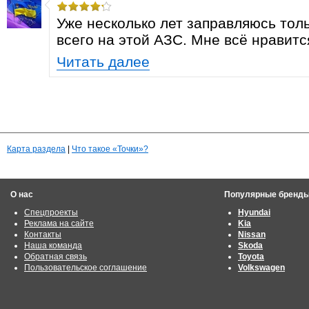
Уже несколько лет заправляюсь тол
всего на этой АЗС. Мне всё нравитс
Читать далее
Карта раздела
|
Что такое «Точки»?
О нас
Популярные бренд
Спецпроекты
Hyundai
Реклама на сайте
Kia
Контакты
Nissan
Наша команда
Skoda
Обратная связь
Toyota
Пользовательское соглашение
Volkswagen