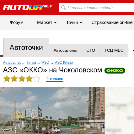
Форум
Маркет
Точки
Cтрахование on-line
Автоточки
Автосалоны
СТО
ТСЦ МВС
Autoua.net
→
Точки
→
АЗС
→
АЗС Киева
АЗС «ОККО» на Чоколовском
2 отзыва