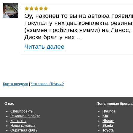
Оу, наконец то вы на автоюа появили
покупал у них два комплекта резины
(взамен пробитых ямами) на Ланос, 
Диски брал у них ...
Читать далее
Карта раздела
|
Что такое «Точки»?
О нас
Популярные бренд
Спецпроекты
Hyundai
Реклама на сайте
Kia
Контакты
Nissan
Наша команда
Skoda
Обратная связь
Toyota