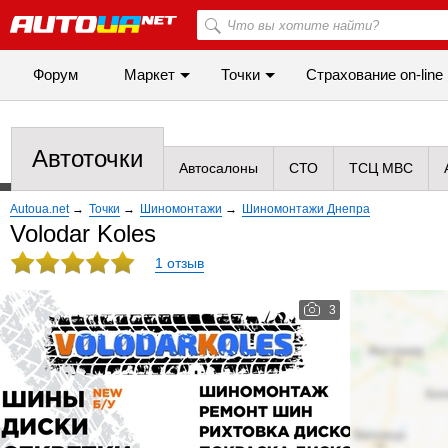
Форум
Маркет
Точки
Cтрахование on-line
Автоточки
Автосалоны
СТО
ТСЦ МВС
Autoua.net
→
Точки
→
Шиномонтажи
→
Шиномонтажи Днепра
Volodar Koles
1 отзыв
3