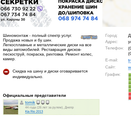
Шиномонтаж - полный спектр услуг.
Город:
Д
Продажа новых и бу шин.
Адрес:
у
Легкосплавные и металлические диски на все
Телефон:
(
виды автомобилей. Реставрация дисков-
(
пескоструй, покраска, рихтовка. Ремонт колес,
камер.
E-mail:
t
Сайт:
w
Скидка на шину и диски оговаривается
График:
индивидуально.
Официальные представители
tomik
44 года (26 лет за рулем), Днепр
Kia Rio 2013