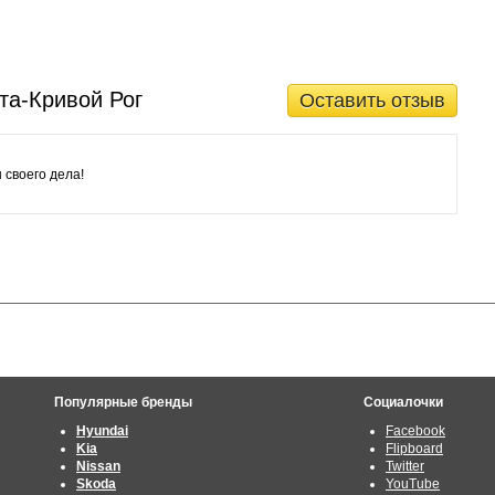
та-Кривой Рог
Оставить отзыв
своего дела!
Популярные бренды
Социалочки
Hyundai
Facebook
Kia
Flipboard
Nissan
Twitter
Skoda
YouTube