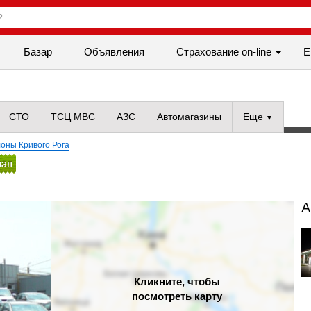
Базар
Объявления
Cтрахование on-line
Е
СТО
ТСЦ МВС
АЗС
Автомагазины
Еще
оны Кривого Рога
А
Кликните, чтобы
посмотреть карту