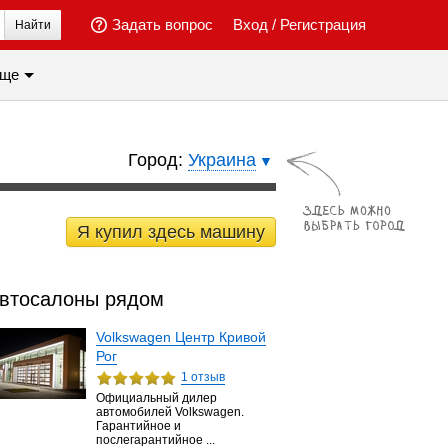
Задать вопрос
Вход
/
Регистрация
Найти
ще
Город:
Украина
Я купил здесь машину
втосалоны рядом
Volkswagen Центр Кривой
Рог
1 отзыв
Официальный дилер
автомобилей Volkswagen.
Гарантийное и
послегарантийное ...