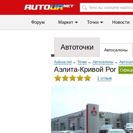
Форум
Маркет
Точки
Новости
Автоточки
Автосалоны
Autoua.net
→
Точки
→
Автосалоны
→
Автосал
Аэлита-Кривой Рог
1 отзыв