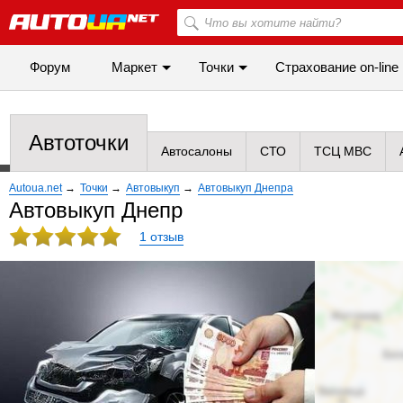
Форум
Маркет
Точки
Cтрахование on-line
Автоточки
Автосалоны
СТО
ТСЦ МВС
Autoua.net
→
Точки
→
Автовыкуп
→
Автовыкуп Днепра
Автовыкуп Днепр
1 отзыв