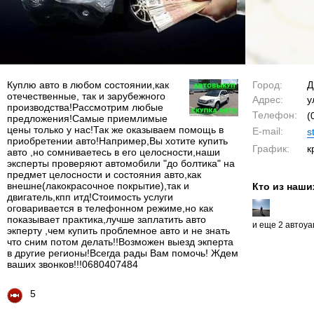
Куплю авто в любом состоянии,как
Город:
Д
отечественные, так и зарубежного
Адрес:
у
производства!Рассмотрим любые
Телефон:
(
предложения!Самые приемлимые
цены только у нас!Так же оказываем помощь в
E-mail:
s
приобретении авто!Например,Вы хотите купить
График:
к
авто ,но сомниваетесь в его целосности,наши
эксперты проверяют автомобили "до болтика" на
предмет целосности и состояния авто,как
внешне(лакокрасочное покрытие),так и
Кто из наши
двигатель,кпп итд!Стоимость услуги
оговаривается в телефонном режиме,но как
показывает практика,лучше заплатить авто
и еще 2 автоу
экперту ,чем купить проблемное авто и не знать
что сним потом делать!!Возможен выезд экперта
в другие регионы!Всегда рады Вам помочь! Ждем
ваших звонков!!!0680407484
5