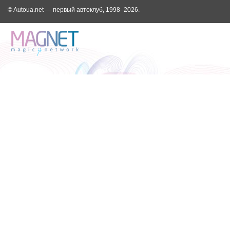
© Autoua.net — первый автоклуб, 1998–2026.