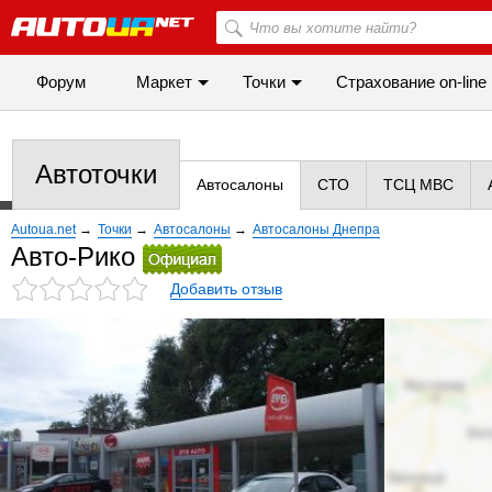
Форум
Маркет
Точки
Cтрахование on-line
Автоточки
Автосалоны
СТО
ТСЦ МВС
Autoua.net
→
Точки
→
Автосалоны
→
Автосалоны Днепра
Авто-Рико
Добавить отзыв