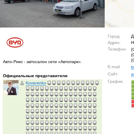
Город:
Д
Адрес:
Н
Телефон:
(
(
(
Авто-Рико - автосалон сети «Автопарк».
E-mail:
b
Сайт:
a
Официальные представители
График:
Koverenko