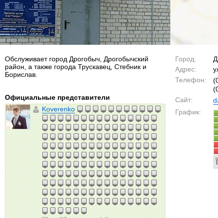
Обслуживает город Дрогобыч, Дрогобычский
Город:
Д
район, а также города Трускавец, Стебник и
Адрес:
у
Борислав.
Телефон:
(
(
Официальные представители
Сайт:
d
Koverenko
График: