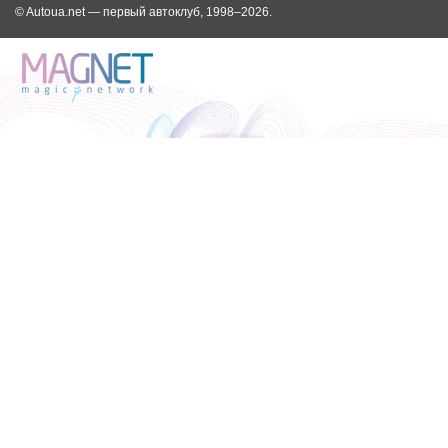
© Autoua.net — первый автоклуб, 1998–2026.