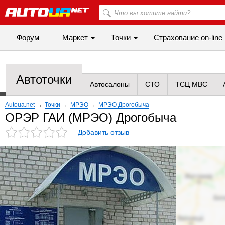
Форум
Маркет
Точки
Cтрахование on-line
Автоточки
Автосалоны
СТО
ТСЦ МВС
Autoua.net
→
Точки
→
МРЭО
→
МРЭО Дрогобыча
ОРЭР ГАИ (МРЭО) Дрогобыча
Добавить отзыв