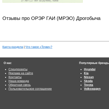
37 лет (17 лет за рулем), Киев
Отзывы про ОРЭР ГАИ (МРЭО) Дрогобыча
Карта раздела
|
Что такое «Точки»?
О нас
Популярные бренд
Спецпроекты
Hyundai
Реклама на сайте
Kia
Контакты
Nissan
Наша команда
Skoda
Обратная связь
Toyota
Пользовательское соглашение
Volkswagen