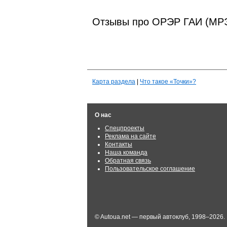
Отзывы про ОРЭР ГАИ (МР
Карта раздела
|
Что такое «Точки»?
О нас
Спецпроекты
Реклама на сайте
Контакты
Наша команда
Обратная связь
Пользовательское соглашение
© Autoua.net — первый автоклуб, 1998–2026.