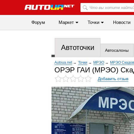
Форум
Маркет
Точки
Новости
Автоточки
Автосалоны
Autoua.net
→
Точки
→
МРЭО
→
МРЭО Скадов
ОРЭР ГАИ (МРЭО) Ска
Добавить отзыв