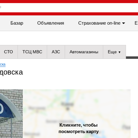
Базар
Объявления
Cтрахование on-line
Е
СТО
ТСЦ МВС
АЗС
Автомагазины
Еще
ска
довска
Кликните, чтобы
посмотреть карту