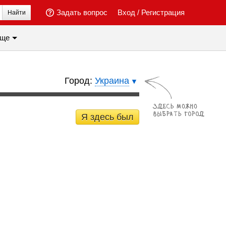
Задать вопрос
Вход
/
Регистрация
Найти
ще
Город:
Украина
Я здесь был