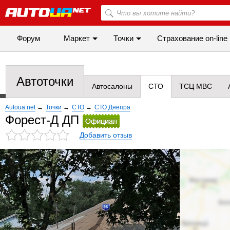
Форум
Маркет
Точки
Cтрахование on-line
Автоточки
Автосалоны
СТО
ТСЦ МВС
Autoua.net
→
Точки
→
СТО
→
СТО Днепра
Форест-Д ДП
Добавить отзыв