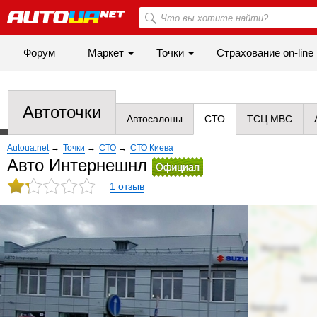
Форум
Маркет
Точки
Cтрахование on-line
Автоточки
Автосалоны
СТО
ТСЦ МВС
Autoua.net
→
Точки
→
СТО
→
СТО Киева
Авто Интернешнл
1 отзыв