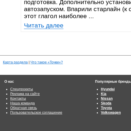
подготовка. Дополнительно установ
автозапуском. Впарили старлайн (к
этот глагол наиболее ...
Читать далее
Карта раздела
|
Что такое «Точки»?
О нас
Популярные бренд
Спецпроекты
Hyundai
Реклама на сайте
Kia
Контакты
Nissan
Наша команда
Skoda
Обратная связь
Toyota
Пользовательское соглашение
Volkswagen