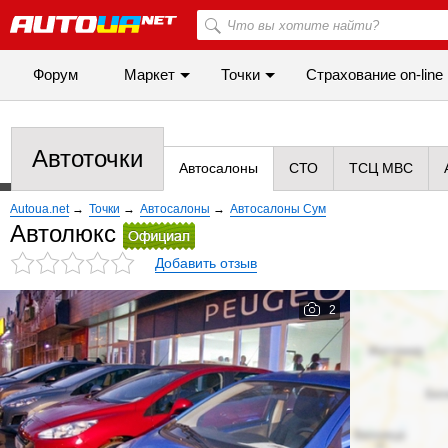
Форум
Маркет
Точки
Cтрахование on-line
Автоточки
Автосалоны
СТО
ТСЦ МВС
Autoua.net
→
Точки
→
Автосалоны
→
Автосалоны Сум
Автолюкс
Добавить отзыв
2