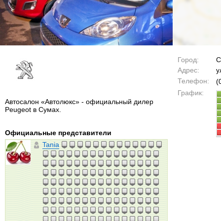
Город:
С
Адрес:
у
Телефон:
(
График:
Автосалон «Автолюкс» - официальный дилер
Peugeot в Сумах.
Официальные представители
Tania