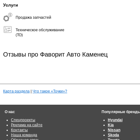
Услуги
Продажа запчастей
Техническое обслуживание
(ТО)
Отзывы про Фаворит Авто Каменец
Карта раздела
|
Что такое «Точки»?
О нас
Популярные бренд
Спецпроекты
Hyundai
Реклама на сайте
Kia
Контакты
Nissan
Наша команда
Skoda
Обратная связь
Toyota