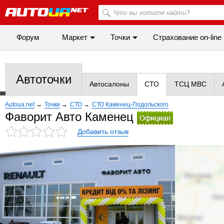
Форум
Маркет
Точки
Cтрахование on-line
Автоточки
Автосалоны
СТО
ТСЦ МВС
Autoua.net
→
Точки
→
СТО
→
СТО Каменец-Подольского
Фаворит Авто Каменец
Добавить отзыв