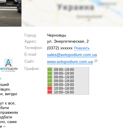
Город:
Черновцы
Адрес:
ул. Энергетическая, 2
Телефон:
(0372) xxxxxx
Показать
E-mail:
sales@avtopodium.com.ua
Сайт:
www.avtopodium.com.ua
График:
09:00–19:00
09:00–19:00
09:00–19:00
.
09:00–19:00
ніший
09:00–19:00
10:00–16:00
івцях.
10:00–16:00
, вигідні
т є все,
обити
справжнім
одбати
сно, саме
и –