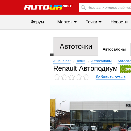
Форум
Маркет
Точки
Новости
Автоточки
Автосалоны
Autoua.net
→
Точки
→
Автосалоны
→
Автоса
Renault Автоподиум
Добавить отзыв