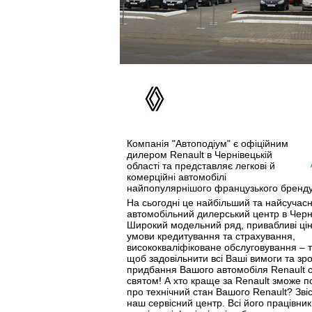
Компанія "Автоподіум" є офіційним
дилером Renault в Чернівецькій
області та представляє легкові й
комерційні автомобілі
найпопулярнішого французького бренду
На сьогодні це найбільший та найсучас
автомобільний дилерський центр в Черн
Широкий модельний ряд, привабливі ціни
умови кредитування та страхування,
висококваліфіковане обслуговування – ту
щоб задовільнити всі Ваші вимоги та зр
придбання Вашого автомобіля Renault 
святом! А хто краще за Renault зможе п
про технічний стан Вашого Renault? Зві
наш сервісний центр. Всі його працівник