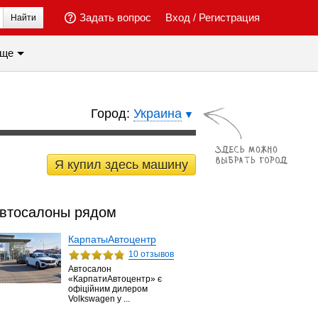
Задать вопрос
Вход
/
Регистрация
Найти
ще
Город:
Украина
Я купил здесь машину
втосалоны рядом
КарпатыАвтоцентр
10 отзывов
Автосалон
«КарпатиАвтоцентр» є
офіційним дилером
Volkswagen у ...