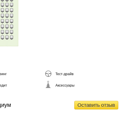
зинг
Тест-драйв
едит
Аксессуары
диум
Оставить отзыв