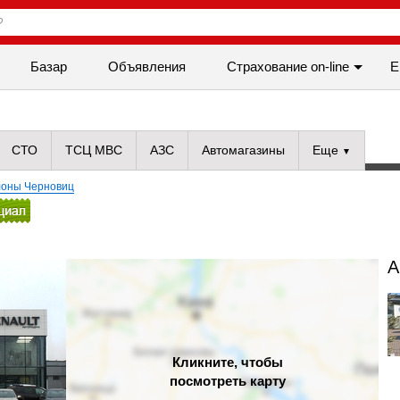
Базар
Объявления
Cтрахование on-line
Е
СТО
ТСЦ МВС
АЗС
Автомагазины
Еще
лоны Черновиц
А
Кликните, чтобы
посмотреть карту