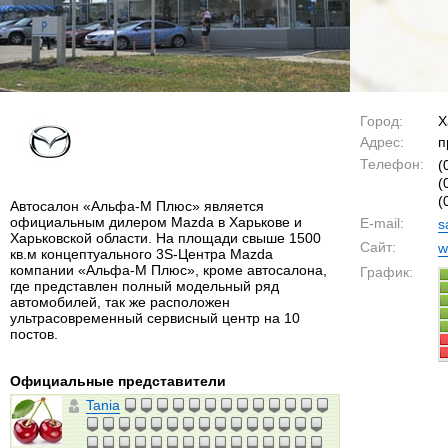
Город:
Х
Адрес:
п
Телефон:
(
(
(
Автосалон «Альфа-М Плюс» является
официальным дилером Mazda в Харькове и
E-mail:
s
Харьковской области. На площади свыше 1500
Сайт:
w
кв.м концептуального 3S-Центра Mazda
компании «Альфа-М Плюс», кроме автосалона,
График:
где представлен полный модельный ряд
автомобилей, так же расположен
ультрасовременный сервисный центр на 10
постов.
Официальные представители
Tania