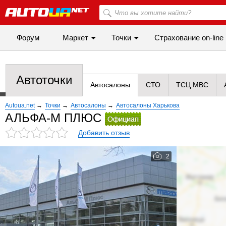
Форум
Маркет
Точки
Cтрахование on-line
Автоточки
Автосалоны
СТО
ТСЦ МВС
Autoua.net
→
Точки
→
Автосалоны
→
Автосалоны Харькова
АЛЬФА-М ПЛЮС
Добавить отзыв
2