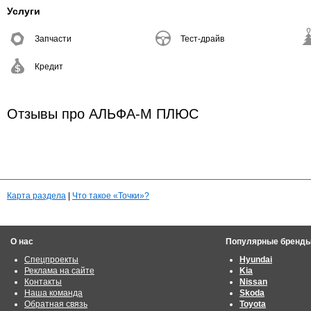
Услуги
Запчасти
Тест-драйв
Кредит
Отзывы про АЛЬФА-М ПЛЮС
Карта раздела
|
Что такое «Точки»?
О нас
Популярные бренд
Спецпроекты
Hyundai
Реклама на сайте
Kia
Контакты
Nissan
Наша команда
Skoda
Обратная связь
Toyota