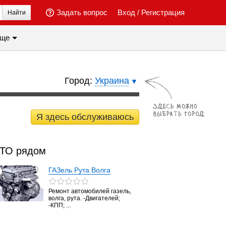
Задать вопрос
Вход
/
Регистрация
Найти
ще
Город:
Украина
Я здесь обслуживаюсь
ТО рядом
ГАЗель Рута Волга
Ремонт автомобилей газель,
волга, рута. -Двигателей;
-КПП; ...