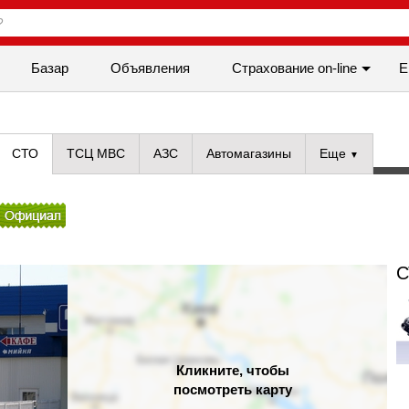
Базар
Объявления
Cтрахование on-line
Е
СТО
ТСЦ МВС
АЗС
Автомагазины
Еще
С
Кликните, чтобы
посмотреть карту