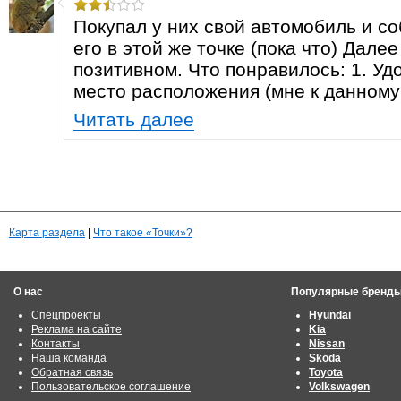
Покупал у них свой автомобиль и с
его в этой же точке (пока что) Дале
позитивном. Что понравилось: 1. Уд
место расположения (мне к данному 
Читать далее
Карта раздела
|
Что такое «Точки»?
О нас
Популярные бренд
Спецпроекты
Hyundai
Реклама на сайте
Kia
Контакты
Nissan
Наша команда
Skoda
Обратная связь
Toyota
Пользовательское соглашение
Volkswagen