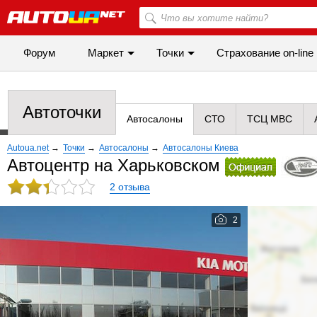
Форум
Маркет
Точки
Cтрахование on-line
Автоточки
Автосалоны
СТО
ТСЦ МВС
Autoua.net
→
Точки
→
Автосалоны
→
Автосалоны Киева
Автоцентр на Харьковском
2 отзыва
2