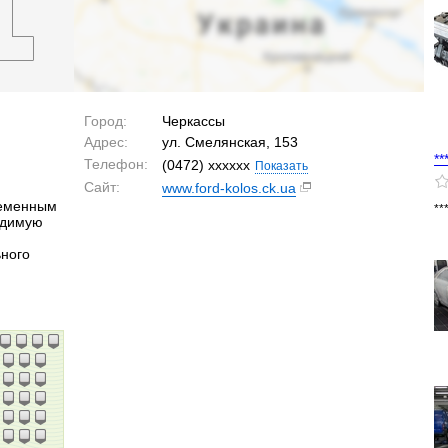
Город:
Черкассы
Адрес:
ул. Смелянская, 153
**
Телефон:
(0472) xxxxxx
Показать
Сайт:
www.ford-kolos.ck.ua
ременным
**
одимую
ьного