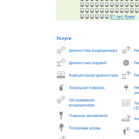
37 лет, Киев
Услуги
Диагностика кондиционера
Ре
Диагностика ходовой
Ре
Компьютерная диагностика
Ре
Локальная покраска
Ре
эл
Обслуживание
Те
кондиционера
(Т
Покраска автомобиля
Хи
Полировка кузова
Чи