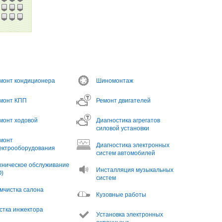
монт кондиционера
Шиномонтаж
монт КПП
Ремонт двигателей
монт ходовой
Диагностика агрегатов
силовой установки
монт
Диагностика электронных
ектрооборудования
систем автомобилей
хническое обслуживание
Инсталляция музыкальных
О)
систем
мчистка салона
Кузовные работы
стка инжектора
Установка электронных