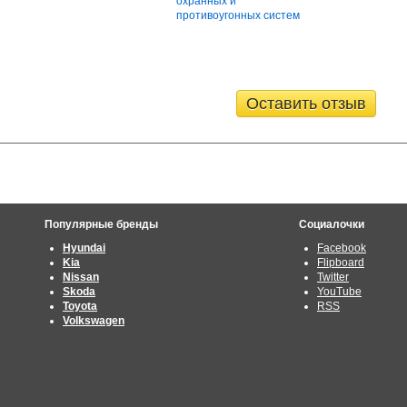
охранных и
противоугонных систем
Оставить отзыв
Популярные бренды
Социалочки
Hyundai
Facebook
Kia
Flipboard
Nissan
Twitter
Skoda
YouTube
Toyota
RSS
Volkswagen