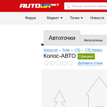
Форум
Маркет
Точки
Новости
Автоточки
Автосалоны
Autoua.net
→
Точки
→
СТО
→
СТО Черкасс
Колос-АВТО
Добавить отзыв