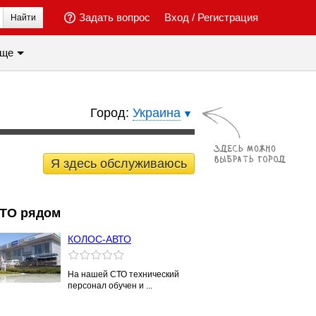
Задать вопрос
Вход
/
Регистрация
Найти
ще
Город:
Украина
Я здесь обслуживаюсь
ТО рядом
КОЛОС-АВТО
На нашей СТО технический
персонал обучен и ...