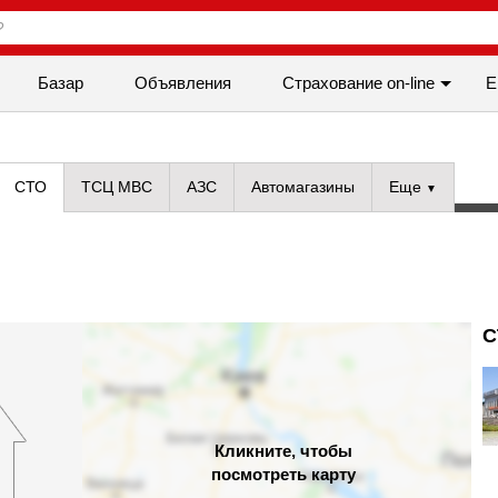
Базар
Объявления
Cтрахование on-line
Е
СТО
ТСЦ МВС
АЗС
Автомагазины
Еще
С
Кликните, чтобы
посмотреть карту