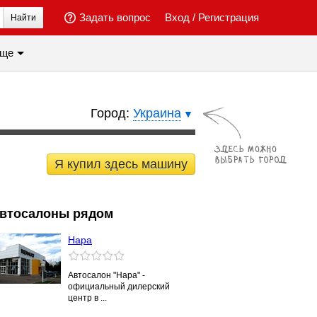
Задать вопрос
Вход
/
Регистрация
Найти
ще
Город:
Украина
Я купил здесь машину
втосалоны рядом
Нара
Автосалон "Нара" -
официальный дилерский
центр в ...