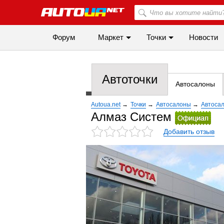
Форум
Маркет
Точки
Новости
Автоточки
Автосалоны
Autoua.net
→
Точки
→
Автосалоны
→
Автосал
Алмаз Систем
Добавить отзыв