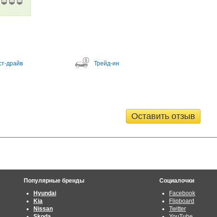
ст-драйв
Трейд-ин
Оставить отзыв
Популярные бренды
Социалочки
Hyundai
Facebook
Kia
Flipboard
Nissan
Twitter
Skoda
YouTube