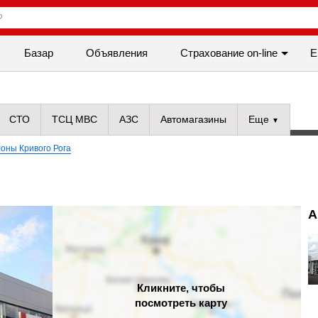
Базар
Объявления
Cтрахование on-line
Е
СТО
ТСЦ МВС
АЗС
Автомагазины
Еще
оны Кривого Рога
А
Кликните, чтобы
посмотреть карту