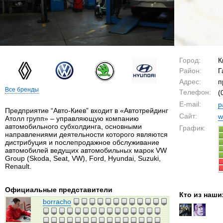
Город:
К
Район:
Г
Адрес:
п
Все бренды
Телефон:
(
E-mail:
p
Предприятие “Авто-Киев” входит в «Автотрейдинг
Сайт:
w
Атолл групп» – управляющую компанию
автомобильного субхолдинга, основными
График:
направлениями деятельности которого являются
дистрибуция и послепродажное обслуживание
автомобилей ведущих автомобильных марок VW
Group (Skoda, Seat, VW), Ford, Hyundai, Suzuki,
Renault.
Официальные представители
Кто из наши
borracho