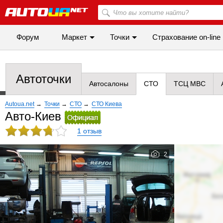
Форум
Маркет
Точки
Cтрахование on-line
Автоточки
Автосалоны
СТО
ТСЦ МВС
Autoua.net
→
Точки
→
СТО
→
СТО Киева
Авто-Киев
1 отзыв
2