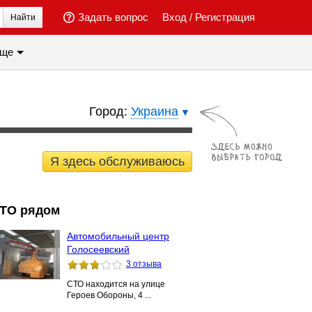
Задать вопрос
Вход
/
Регистрация
Найти
ще
Город:
Украина
Я здесь обслуживаюсь
ТО рядом
Автомобильный центр
Голосеевский
3 отзыва
СТО находится на улице
Героев Обороны, 4 ...