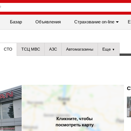
Базар
Объявления
Cтрахование on-line
Е
СТО
ТСЦ МВС
АЗС
Автомагазины
Еще
С
Кликните, чтобы
посмотреть карту