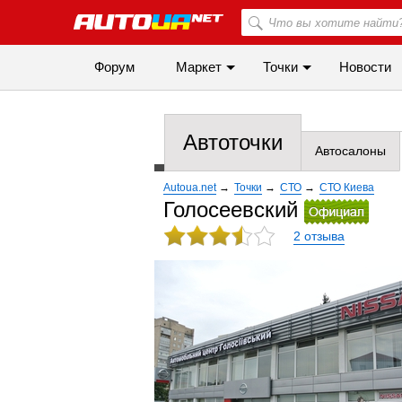
Форум
Маркет
Точки
Новости
Автоточки
Автосалоны
Autoua.net
→
Точки
→
СТО
→
СТО Киева
Голосеевский
2 отзыва