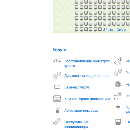
37 лет, Киев
Услуги
Восстановление геометрии
Ре
кузова
Ре
Диагностика кондиционера
Ре
Замена стекол
Ре
Компьютерная диагностика
Ре
Локальная покраска
эл
Обслуживание
Св
кондиционера