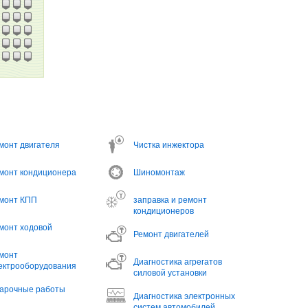
монт двигателя
Чистка инжектора
монт кондиционера
Шиномонтаж
монт КПП
заправка и ремонт
кондиционеров
монт ходовой
Ремонт двигателей
монт
Диагностика агрегатов
ектрооборудования
силовой установки
арочные работы
Диагностика электронных
систем автомобилей