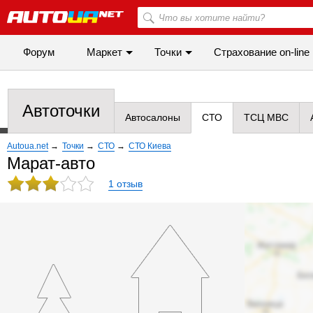
Форум
Маркет
Точки
Cтрахование on-line
Автоточки
Автосалоны
СТО
ТСЦ МВС
Autoua.net
→
Точки
→
СТО
→
СТО Киева
Марат-авто
1 отзыв