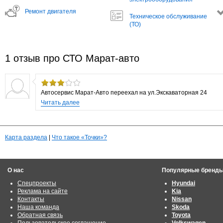
Ремонт двигателя
Техническое обслуживание
(ТО)
1 отзыв про СТО Марат-авто
Автосервис Марат-Авто переехал на ул.Экскаваторная 24
Читать далее
Карта раздела
|
Что такое «Точки»?
О нас
Популярные бренд
Спецпроекты
Hyundai
Реклама на сайте
Kia
Контакты
Nissan
Наша команда
Skoda
Обратная связь
Toyota
Пользовательское соглашение
Volkswagen