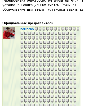
перепрошивка электросистем (мили на км.) (F - C)

установка навигационных систем (тюнинг)

Официальные представители
borracho