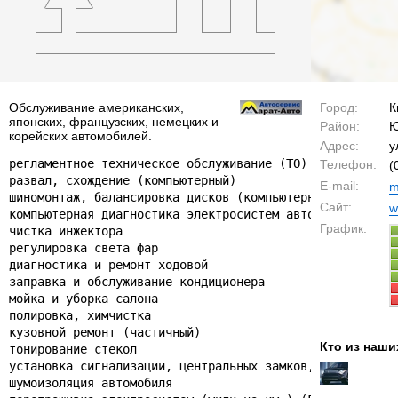
Обслуживание американских,
Город:
К
японских, французских, немецких и
Район:
Ю
корейских автомобилей.
Адрес:
у
регламентное техническое обслуживание (ТО)

Телефон:
(
развал, схождение (компьютерный)

E-mail:
m
шиномонтаж, балансировка дисков (компьютерные)

Сайт:
w
компьютерная диагностика электросистем автомобиля

График:
чистка инжектора

регулировка света фар

диагностика и ремонт ходовой

заправка и обслуживание кондиционера

мойка и уборка салона

полировка, химчистка

кузовной ремонт (частичный)

Кто из наши
тонирование стекол

установка сигнализации, центральных замков, аудиосистем
шумоизоляция автомобиля
