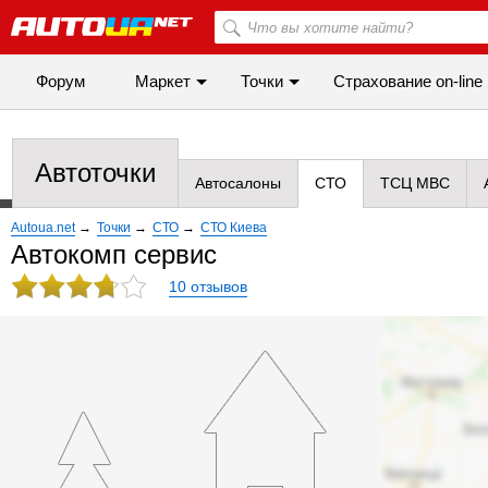
Форум
Маркет
Точки
Cтрахование on-line
Автоточки
Автосалоны
СТО
ТСЦ МВС
Autoua.net
→
Точки
→
СТО
→
СТО Киева
Автокомп сервис
10 отзывов