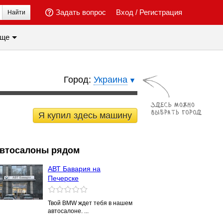
Задать вопрос
Вход
/
Регистрация
Найти
ще
Город:
Украина
Я купил здесь машину
втосалоны рядом
АВТ Бавария на
Печерске
Твой ВМW ждет тебя в нашем
автосалоне. ...