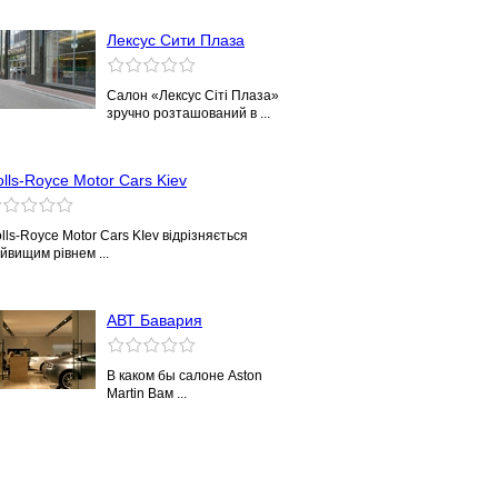
Лексус Сити Плаза
Салон «Лексус Сіті Плаза»
зручно розташований в ...
lls-Royce Motor Cars Kiev
lls-Royce Motor Cars KIev відрізняється
йвищим рівнем ...
АВТ Бавария
В каком бы салоне Aston
Martin Вам ...