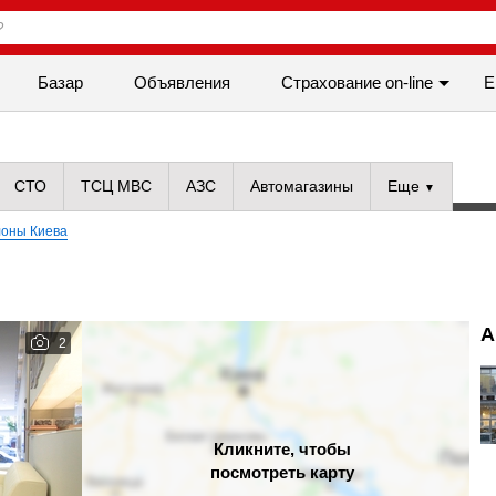
Базар
Объявления
Cтрахование on-line
Е
СТО
ТСЦ МВС
АЗС
Автомагазины
Еще
лоны Киева
А
2
Кликните, чтобы
посмотреть карту