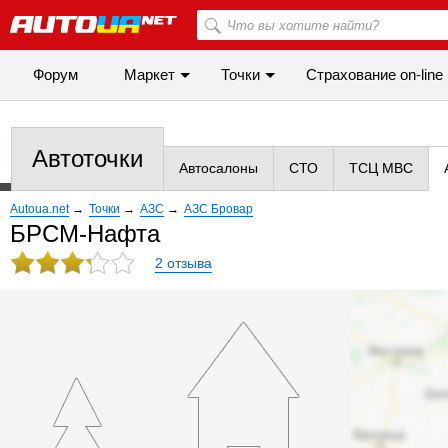
Форум
Маркет
Точки
Cтрахование on-line
Автоточки
Автосалоны
СТО
ТСЦ МВС
Autoua.net
→
Точки
→
АЗС
→
АЗС Бровар
БРСМ-Нафта
2 отзыва