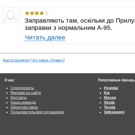
Заправляють там, оскільки до Прилу
заправки з нормальним А-95.
Читать далее
Карта раздела
|
Что такое «Точки»?
О нас
Популярные бренд
Спецпроекты
Hyundai
Реклама на сайте
Kia
Контакты
Nissan
Наша команда
Skoda
Обратная связь
Toyota
Пользовательское соглашение
Volkswagen