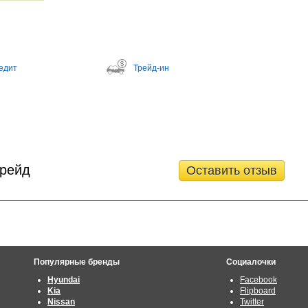
едит
Трейд-ин
Трейд
Оставить отзыв
Популярные бренды
Социалочки
Hyundai
Facebook
Kia
Flipboard
Nissan
Twitter