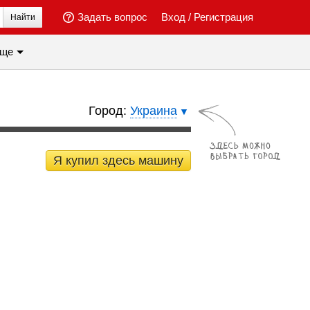
Задать вопрос
Вход
/
Регистрация
Найти
ще
Город:
Украина
Я купил здесь машину