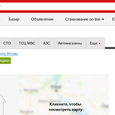
Базар
Объявления
Cтрахование on-line
Е
СТО
ТСЦ МВС
АЗС
Автомагазины
Еще
лоны Москвы
Кликните, чтобы
посмотреть карту