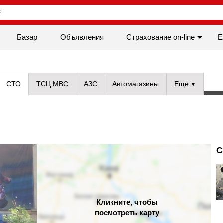
Базар
Объявления
Cтрахование on-line
Е
СТО
ТСЦ МВС
АЗС
Автомагазины
Еще
С
Кликните, чтобы
посмотреть карту