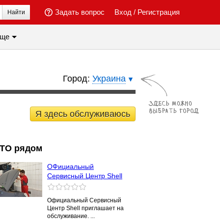
Задать вопрос
Вход
/
Регистрация
Найти
ще
Город:
Украина
Я здесь обслуживаюсь
ТО рядом
ОФициальный
Сервисный Центр Shell
Официальный Сервисный
Центр Shell приглашает на
обслуживание. ...