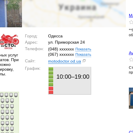
М
**
об
Город:
Одесса
Адрес:
ул. Приморская 24
Телефон:
(048) xxxxxxx
Показать
A
(067) xxxxxxx
ных услуг
Показать
атов. При
Сайт:
motodoctor.od.ua
можно
Ст
График:
ировку,
пр
лы.
10:00–19:00
С