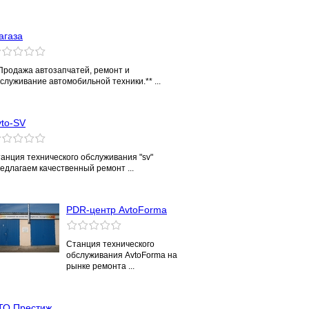
агаза
Продажа автозапчатей, ремонт и
служивание автомобильной техники.** ...
vto-SV
анция технического обслуживания "sv"
едлагаем качественный ремонт ...
PDR-центр AvtoForma
Станция технического
обслуживания AvtoForma на
рынке ремонта ...
ТО Престиж