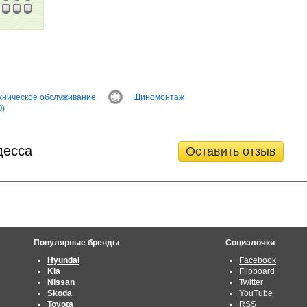
хническое обслуживание
Шиномонтаж
О)
десса
Оставить отзыв
Популярные бренды
Социалочки
Hyundai
Facebook
Kia
Flipboard
Nissan
Twitter
Skoda
YouTube
Toyota
RSS