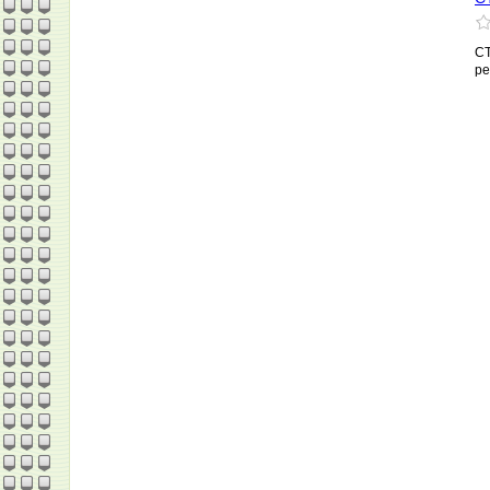
СТ
ре