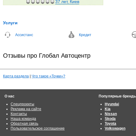
37 лет, Киев
Услуги
Ассистанс
Кредит
Отзывы про Глобал Автоцентр
Карта раздела
|
Что такое «Точки»?
О нас
Популярные бренд
Спецпроекты
Hyundai
Реклама на сайте
Kia
Контакты
Nissan
Наша команда
Skoda
Обратная связь
Toyota
Пользовательское соглашение
Volkswagen