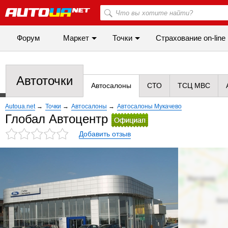
Форум
Маркет
Точки
Cтрахование on-line
Автоточки
Автосалоны
СТО
ТСЦ МВС
Autoua.net
→
Точки
→
Автосалоны
→
Автосалоны Мукачево
Глобал Автоцентр
Добавить отзыв