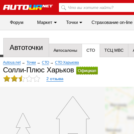
Форум
Маркет
Точки
Cтрахование on-line
Автоточки
Автосалоны
СТО
ТСЦ МВС
Autoua.net
→
Точки
→
СТО
→
СТО Харькова
Солли-Плюс Харьков
2 отзыва