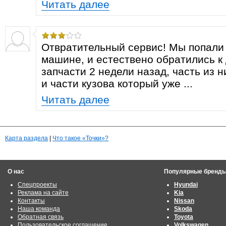
Читать далее
Отвратительный сервис! Мы попали
машине, и естествено обратились к 
запчасти 2 недели назад, часть из н
и части кузова который уже ...
Читать далее
Карта раздела
|
Что такое «Точки»?
О нас
Популярные бренд
Спецпроекты
Hyundai
Реклама на сайте
Kia
Контакты
Nissan
Наша команда
Skoda
Обратная связь
Toyota
Пользовательское соглашение
Volkswagen