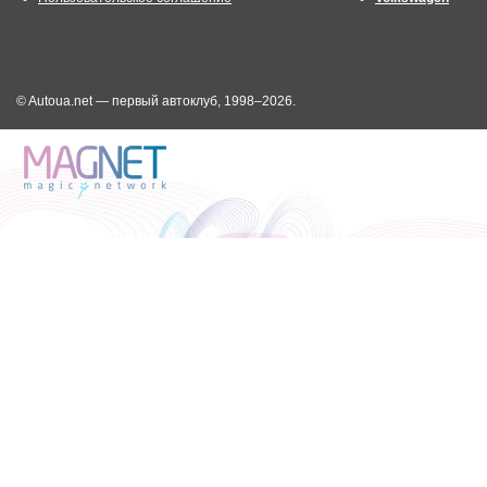
© Autoua.net — первый автоклуб, 1998–2026.