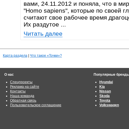
вами, 24.11.2012 и поняла, что в м
"Homo sapiens", которые по своей г
считают свое рабочее время драгоц
Их раздутое ...
Читать далее
Карта раздела
|
Что такое «Точки»?
О нас
Популярные бренд
Спецпроекты
Hyundai
Реклама на сайте
Kia
Контакты
Nissan
Наша команда
Skoda
Обратная связь
Toyota
Пользовательское соглашение
Volkswagen