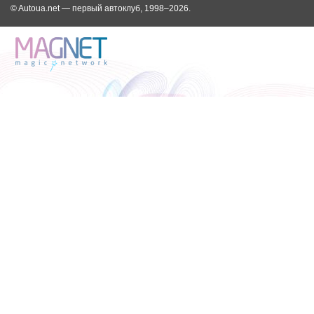
© Autoua.net — первый автоклуб, 1998–2026.