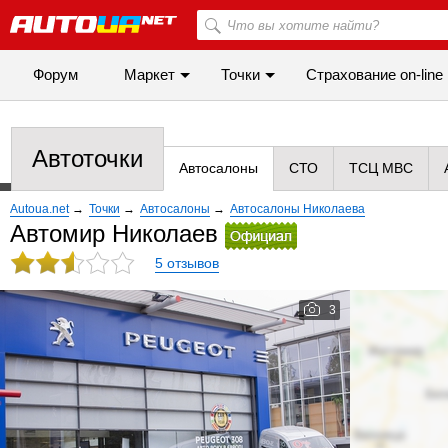
Форум
Маркет
Точки
Cтрахование on-line
Автоточки
Автосалоны
СТО
ТСЦ МВС
Autoua.net
→
Точки
→
Автосалоны
→
Автосалоны Николаева
Автомир Николаев
5 отзывов
3