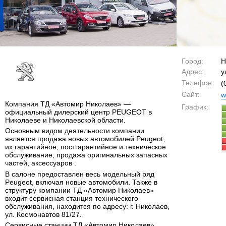
Город:
Н
Адрес:
у
Телефон:
(
Сайт:
w
Компания ТД «Автомир Николаев» —
График:
официальный дилерский центр PEUGEOT в
Николаеве и Николаевской области.
Основным видом деятельности компании
является продажа новых автомобилей Peugeot,
их гарантийное, постгарантийное и техническое
обслуживание, продажа оригинальных запасных
частей, аксессуаров .
В салоне предоставлен весь модельный ряд
Peugeot, включая новые автомобили. Также в
структуру компании ТД «Автомир Николаев»
входит сервисная станция технического
обслуживания, находится по адресу: г. Николаев,
ул. Космонавтов 81/27.
Сервисные станции ТД «Автомир Николаев»