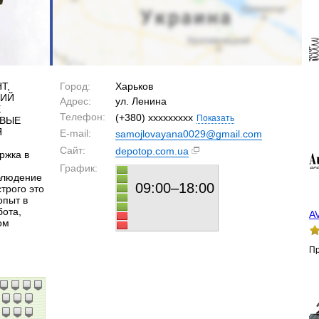
Т,
Город:
Харьков
КИЙ
Адрес:
ул. Ленина
Е
Телефон:
(+380) xxxxxxxxx
Показать
ОВЫЕ
Я
E-mail:
samojlovayana0029@gmail.com
Сайт:
depotop.com.ua
ржка в
График:
блюдение
09:00–18:00
трого это
опыт в
бота,
A
ом
Пр