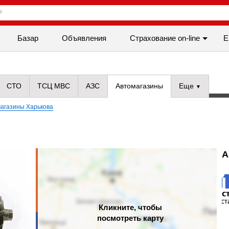
Базар
Объявления
Cтрахование on-line
Е
СТО
ТСЦ МВС
АЗС
Автомагазины
Еще
агазины Харькова
А
Кликните, чтобы
посмотреть карту