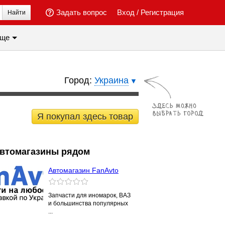
Задать вопрос
Вход
/
Регистрация
Найти
ще
Город:
Украина
Я покупал здесь товар
втомагазины рядом
Aвтомагазин FanAvto
Запчасти для иномарок, ВАЗ
и большинства популярных
...