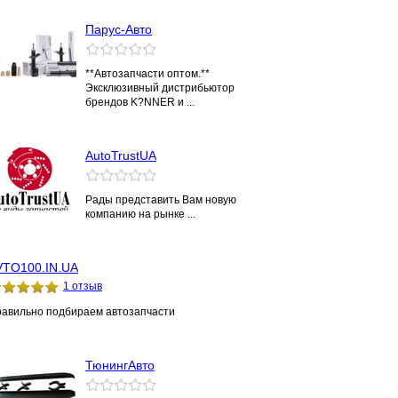
Парус-Авто
**Автозапчасти оптом.**
Эксклюзивный дистрибьютор
брендов K?NNER и ...
AutoTrustUA
Рады представить Вам новую
компанию на рынке ...
VTO100.IN.UA
1 отзыв
авильно подбираем автозапчасти
ТюнингАвто