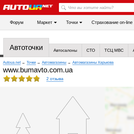
Форум
Маркет
Точки
Cтрахование on-line
Автоточки
Автосалоны
СТО
ТСЦ МВС
Autoua.net
→
Точки
→
Автомагазины
→
Автомагазины Харькова
www.bumavto.com.ua
2 отзыва